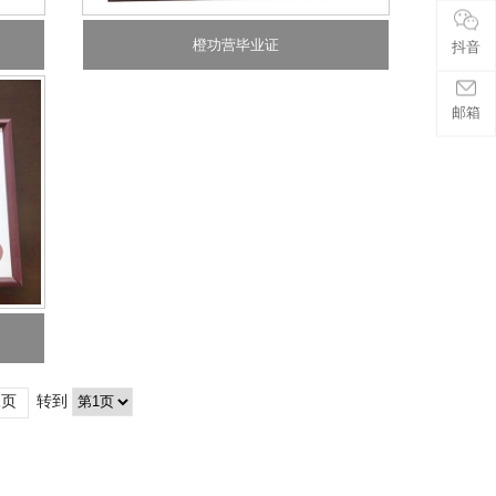
橙功营毕业证
抖音
邮箱
尾页
转到