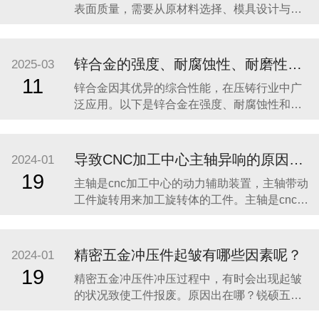
表面质量，需要从原材料选择、模具设计与制
造、压铸工艺控制、后处理工艺以及质量检测
等多个方面入手。以下是详细的分析和建议：
一、原材料选择 选择高质量的锌合金原材料：
锌合金的强度、耐腐蚀性、耐磨性如何？
2025-03
锌合金的成分对压铸件的性能和质量有直接影
11
锌合金因其优异的综合性能，在压铸行业中广
响。应选用纯度高、杂质含量低的锌合金原
泛应用。以下是锌合金在强度、耐腐蚀性和耐
料，通
磨性方面的具体表现： 1. 强度 锌合金的强度较
高，尤其是与铝、镁等轻合金相比。不同种类
的锌合金强度有所差异： Zamak 系列：
导致CNC加工中心主轴异响的原因有哪些
2024-01
Zamak 2 和 Zamak 5 的强度较高，抗拉强度通
19
主轴是cnc加工中心的动力辅助装置，主轴带动
常在 3
工件旋转用来加工旋转体的工件。主轴是cnc加
工中心高速高精加工的重要保障，所以机床主
轴故障的维修方法和技巧是cnc加工中心操作人
员和维修人员必须掌握的基本知识。 在操作cnc
精密五金冲压件起皱有哪些因素呢？
2024-01
加工中心时，主轴难免会出现一些故障，具体
19
精密五金冲压件冲压过程中，有时会出现起皱
是什么原因导致的呢？ 不同种
的状况致使工件报废。原因出在哪？锐硕五金
小编来告诉大家吧！ 造成精密五金冲压件起皱