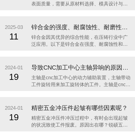
表面质量，需要从原材料选择、模具设计与制
造、压铸工艺控制、后处理工艺以及质量检测
等多个方面入手。以下是详细的分析和建议：
一、原材料选择 选择高质量的锌合金原材料：
锌合金的强度、耐腐蚀性、耐磨性如何？
2025-03
锌合金的成分对压铸件的性能和质量有直接影
11
锌合金因其优异的综合性能，在压铸行业中广
响。应选用纯度高、杂质含量低的锌合金原
泛应用。以下是锌合金在强度、耐腐蚀性和耐
料，通
磨性方面的具体表现： 1. 强度 锌合金的强度较
高，尤其是与铝、镁等轻合金相比。不同种类
的锌合金强度有所差异： Zamak 系列：
导致CNC加工中心主轴异响的原因有哪些
2024-01
Zamak 2 和 Zamak 5 的强度较高，抗拉强度通
19
主轴是cnc加工中心的动力辅助装置，主轴带动
常在 3
工件旋转用来加工旋转体的工件。主轴是cnc加
工中心高速高精加工的重要保障，所以机床主
轴故障的维修方法和技巧是cnc加工中心操作人
员和维修人员必须掌握的基本知识。 在操作cnc
精密五金冲压件起皱有哪些因素呢？
2024-01
加工中心时，主轴难免会出现一些故障，具体
19
精密五金冲压件冲压过程中，有时会出现起皱
是什么原因导致的呢？ 不同种
的状况致使工件报废。原因出在哪？锐硕五金
小编来告诉大家吧！ 造成精密五金冲压件起皱