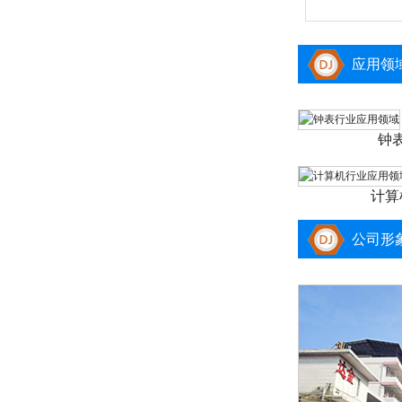
应用领
钟
计算
公司形