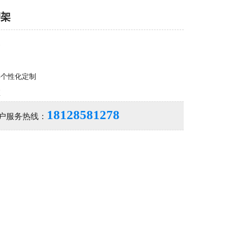
脚架
架
样个性化定制
座
18128581278
户服务热线：