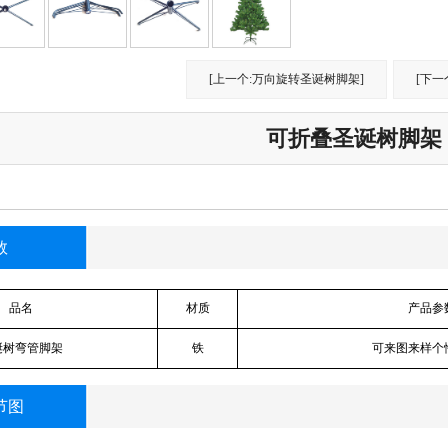
[上一个:万向旋转圣诞树脚架]
[下一个
可折叠圣诞树脚架
数
品名
材质
产品参
诞树弯管脚架
铁
可来图来样个
节图