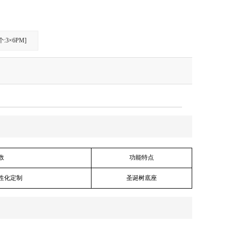
:3×6PM]
数
功能特点
性化定制
圣诞树底座