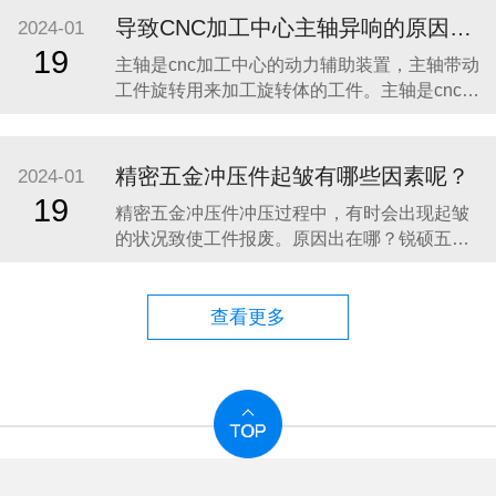
的锌合金强度有所差异： Zamak 系列：
导致CNC加工中心主轴异响的原因有哪些
2024-01
Zamak 2 和 Zamak 5 的强度较高，抗拉强度通
19
主轴是cnc加工中心的动力辅助装置，主轴带动
常在 3
工件旋转用来加工旋转体的工件。主轴是cnc加
工中心高速高精加工的重要保障，所以机床主
轴故障的维修方法和技巧是cnc加工中心操作人
员和维修人员必须掌握的基本知识。 在操作cnc
精密五金冲压件起皱有哪些因素呢？
2024-01
加工中心时，主轴难免会出现一些故障，具体
19
精密五金冲压件冲压过程中，有时会出现起皱
是什么原因导致的呢？ 不同种
的状况致使工件报废。原因出在哪？锐硕五金
小编来告诉大家吧！ 造成精密五金冲压件起皱
的原因是： 1、润滑油过多或者涂刷次数频繁，
润滑油要使用，但是不能使用过多；再者涂刷
查看更多
位置不当。 2、压边力不够，压料面间隙不适宜
出现“里松外紧”问题。工件冲压方