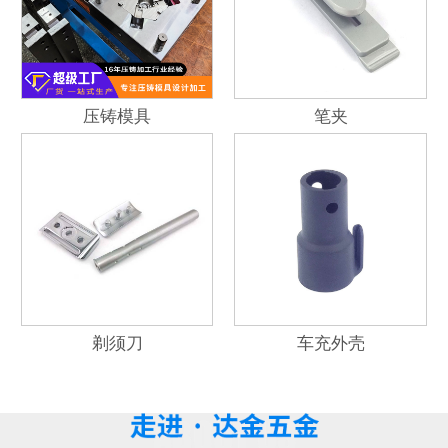
压铸模具
笔夹
剃须刀
车充外壳