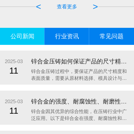
<
>
查看更多
公司新闻
行业资讯
常见问题
锌合金压铸如何保证产品的尺寸精度和表面质量？
2025-03
11
锌合金压铸过程中，要保证产品的尺寸精度和
表面质量，需要从原材料选择、模具设计与制
造、压铸工艺控制、后处理工艺以及质量检测
等多个方面入手。以下是详细的分析和建议：
一、原材料选择 选择高质量的锌合金原材料：
锌合金的强度、耐腐蚀性、耐磨性如何？
2025-03
锌合金的成分对压铸件的性能和质量有直接影
11
锌合金因其优异的综合性能，在压铸行业中广
响。应选用纯度高、杂质含量低的锌合金原
泛应用。以下是锌合金在强度、耐腐蚀性和耐
料，通
磨性方面的具体表现： 1. 强度 锌合金的强度较
高，尤其是与铝、镁等轻合金相比。不同种类